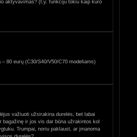
o aktyvavimas? (t.y. funkciju tokiu kaip kuro
na – 80 eurų (C30/S40/V50/C70 modeliams)
ėjus važiuoti užsirakina durelės, bet labai
s ar bagažinę ir jos vis dar būna užrakintos kol
ygtuku. Trumpai, noriu paklaust, ar įmanoma
 visos durelės?