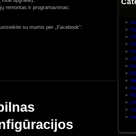
Total upgrade);
Cat
ovėjų remontas ir programavimas;
A
Ai
Au
susisiekite su mumis per „Facebook”:
Au
Ch
E
I
J
Ka
Ki
M
Na
Ra
pilnas
U
Vo
V
figūracijos