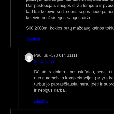
Dar pastebėjau, saugos diržų lemputė ir pypsėj
kad kai keleivis sėdi neprisiseges nedega, nei
keleivis neužsisegęs saugos diržo
S60 2008m. kokios būtų maždaug kainos toki
Atsakyti
Paulius +370 614 31111
2015-11-11
Dėl atsirakinimo – nesusidūriau, negaliu ti
nuo automobilio komplektacijos (ar yra kel
turbūt jo paprasčiausiai nėra. Įdėti ir su
ir nepigūs darbai.
Atsakyti