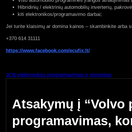
Viso automobilio programinės įrangos atnaujinimas (
Hibridinių / elektrinių automobilių inverterių, pakr
kiti elektronikos/programavimo darbai;
Jei turite klaisimų ar domina kainos – skambinkite arba 
+370 614 31111
https://www.facebook.com/ecufix.lt/
взять ипотеку
JCB elektronikos programavimas ir remontas
Atsakymų į “Volvo 
programavimas, kon