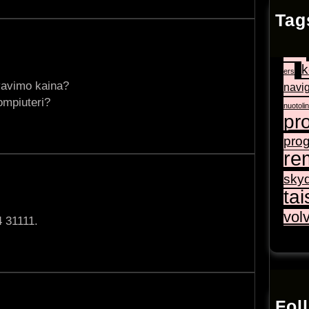
Tag
airb
citroen
k
ers
yvavimo kaina?
navig
kompiuteri?
nuotolin
pr
pro
re
skyd
ta
vol
4 31111.
Fol