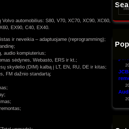
Sea
S
e
a
tų Volvo automobilius: S80, V70, XC70, XC90, XC60,
r
EX60, EX90, C40, EX40.
c
eistas ir neveikia – adaptuojame (reprogramming);
h
Pop
Volv
andinę;
konf
, audio kompiuterius;
per
domas sėdynes, Webasto, ERS ir kt.;
2
sų skydelio (DIM) kalbą į LT, EN, RU, DE ir kitas;
JCB 
s, FM dažnio standartą;
rem
2
mas;
Aud
ay;
2
imas;
remontas;