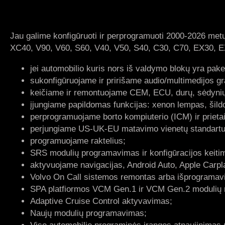
Jau galime konfigūruoti ir perprogramuoti 2000-2026 me
XC40, V90, V60, S60, V40, V50, S40, C30, C70, EX30, 
jei automobilio kuris nors iš valdymo blokų yra pak
sukonfigūruojame ir pririšame audio/multimedijos gr
keičiame ir remontuojame CEM, ECU, durų, sėdynių
įjungiame papildomas funkcijas: xenon lempas, šil
perprogramuojame borto kompiuterio (ICM) ir prietai
perjungiame US-UK-EU matavimo vienetų standartu
programuojame raktelius;
SRS modulių programavimas ir konfigūracijos keiti
aktyvuojame navigacijas, Android Auto, Apple Carpl
Volvo On Call sistemos remontas arba išprogramav
SPA platfiormos VCM Gen.1 ir VCM Gen.2 modulių 
Adaptive Cruise Control aktyvavimas;
Naujų modulių programavimas;