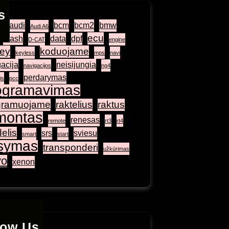
s
ag
audi
bcm
bcm2
bmw
Audi A6
ecu
crash
data
dpf
D-CAT
engine
ey
koduojame
keyless
mps
navi
acija
neisijungia
navigacijos
ng4
perdarymas
is
pcc
ogramavimas
gramuojame
raktelius
raktus
montas
renesas
remote
rt3
rt4
elis
srs
sviesu
smart
start
isymas
transponderi
užkūrimas
vo
xenon
low Us