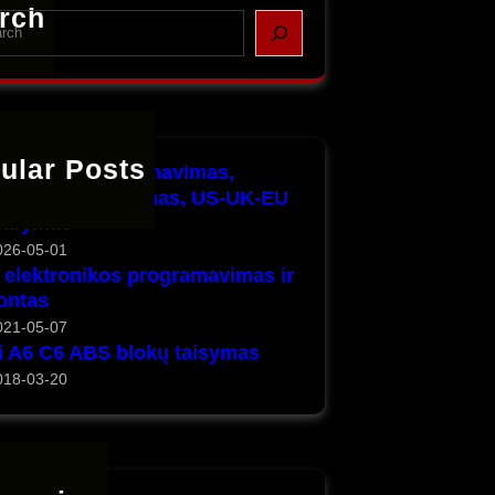
rch
ular Posts
o pilnas programavimas,
igūracijos keitimas, US-UK-EU
darymas
026-05-01
elektronikos programavimas ir
ontas
021-05-07
i A6 C6 ABS blokų taisymas
018-03-20