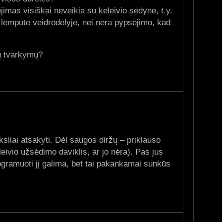
imas visiškai neveikia su keleivio sėdyne, t.y.
 lemputė veidrodėlyje, nei nėra pypsėjimo, kad
ų tvarkymų?
ksliai atsakyti. Dėl saugos diržų – priklauso
eivio užsėdimo daviklis, ar jo nėra). Pas jus
programuoti jį galima, bet tai pakankamai sunkūs