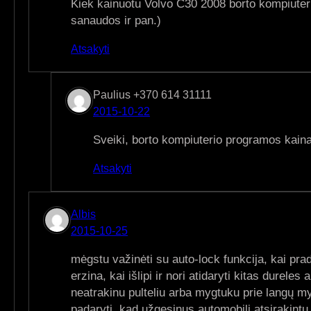
Kiek kainuotu Volvo C30 2008 borto kompiuteri
sanaudos ir pan.)
Atsakyti
Paulius +370 614 31111
2015-10-22
Sveiki, borto kompiuterio programos kai
Atsakyti
Albis
2015-10-25
mėgstu važinėti su auto-lock funkcija, kai prad
erzina, kai išlipi ir nori atidaryti kitas durele
neatrakinu pulteliu arba mygtuku prie langų m
padaryti, kad užgesinus automobilį atsirakintu