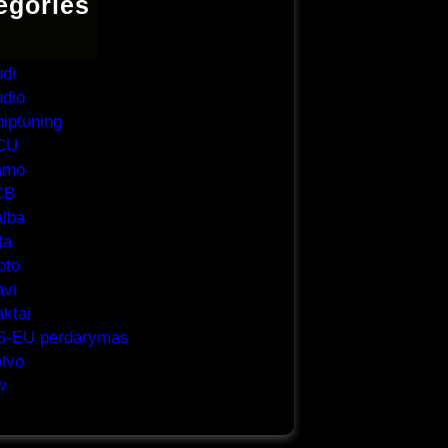
egories
BS
rbag
di
dio
iptuning
CU
mmo
CB
lba
ta
oto
vi
ktai
S-EU perdarymas
lvo
w