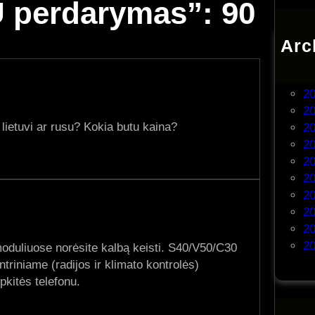
U perdarymas”: 90
Arc
20
20
20
20
 lietuvi ar rusu? Kokia butu kaina?
20
20
20
20
20
20
20
20
moduliuose norėsite kalbą keisti. S40/V50/C30
ntriniame (radijos ir klimato kontrolės)
pkitės telefonu.