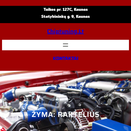
Eiti
Taikos pr. 127C, Kaunas
prie
Statybininkų g. 9, Kaunas
turinio
Chiptuning.lt
KONTAKTAI
ŽYMA:
RAKTELIUS