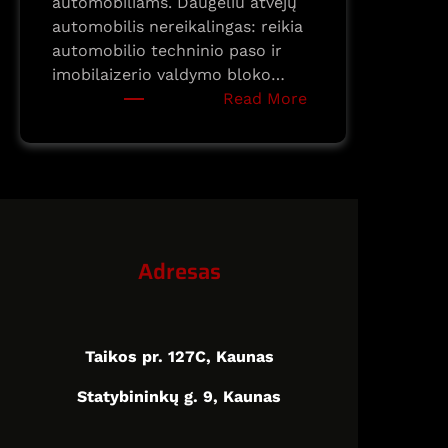
automobiliams. Daugeliu atvejų
automobilis nereikalingas: reikia
automobilio techninio paso ir
imobilaizerio valdymo bloko…
:
Read More
BMW
E60,
E70,
F10,
F01
smart
Adresas
raktelių
programavimas
Taikos pr. 127C, Kaunas
Statybininkų g. 9, Kaunas