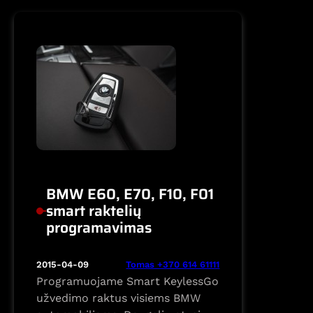
užvedimo
ir
distancinio
valdymo
raktelių
programavimas
BMW E60, E70, F10, F01
smart raktelių
programavimas
Tomas +370 614 61111
2015-04-09
Programuojame Smart KeylessGo
užvedimo raktus visiems BMW