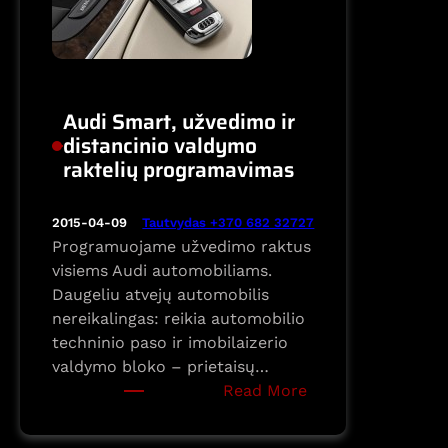
perdarymas
Audi Smart, užvedimo ir
distancinio valdymo
raktelių programavimas
Tautvydas +370 682 32727
2015-04-09
Programuojame užvedimo raktus
visiems Audi automobiliams.
Daugeliu atvejų automobilis
nereikalingas: reikia automobilio
techninio paso ir imobilaizerio
valdymo bloko – prietaisų…
:
Read More
Audi
Smart,