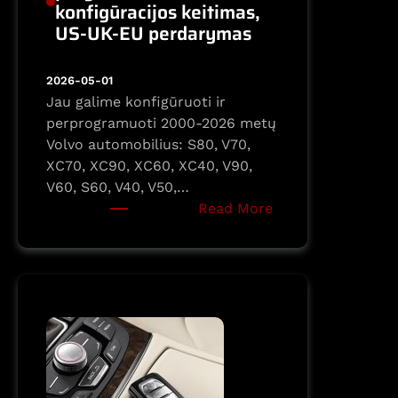
konfigūracijos keitimas,
US-UK-EU perdarymas
2026-05-01
Jau galime konfigūruoti ir
perprogramuoti 2000-2026 metų
Volvo automobilius: S80, V70,
XC70, XC90, XC60, XC40, V90,
V60, S60, V40, V50,…
:
Read More
Volvo
pilnas
programavimas,
konfigūracijos
keitimas,
US-
UK-
EU