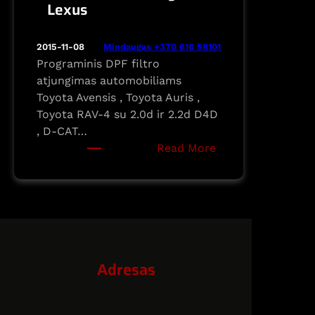
Lexus
Mindaugas +370 616 58101
2015-11-08
Programinis DPF filtro
atjungimas automobiliams
Toyota Avensis , Toyota Auris ,
Toyota RAV-4 su 2.0d ir 2.2d D4D
, D-CAT…
:
Read More
DPF
filtro
atjungimas
automobiliams
Toyota
ir
Adresas
Lexus