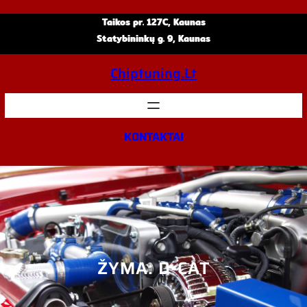
Eiti
Taikos pr. 127C, Kaunas
prie
Statybininkų g. 9, Kaunas
turinio
Chiptuning.lt
KONTAKTAI
ŽYMA:
D-CAT