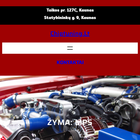
Eiti
Taikos pr. 127C, Kaunas
prie
Statybininkų g. 9, Kaunas
turinio
Chiptuning.lt
KONTAKTAI
ŽYMA:
MPS