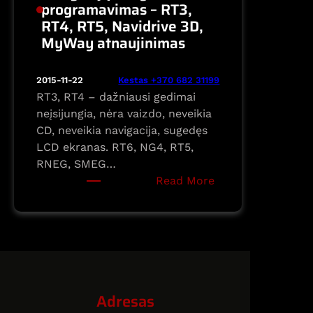
programavimas – RT3,
RT4, RT5, Navidrive 3D,
MyWay atnaujinimas
Kestas +370 682 31199
2015-11-22
RT3, RT4 – dažniausi gedimai
neįsijungia, nėra vaizdo, neveikia
CD, neveikia navigacija, sugedęs
LCD ekranas. RT6, NG4, RT5,
RNEG, SMEG…
:
Read More
PSA
Citroen
Peugeot
navigacijų
taisymas
ir
Adresas
programavimas