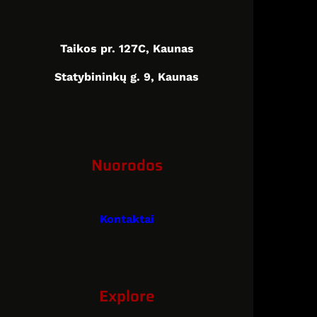
–
RT3,
RT4,
Taikos pr. 127C, Kaunas
RT5,
Navidrive
Statybininkų g. 9, Kaunas
3D,
MyWay
atnaujinimas
Nuorodos
Kontaktai
Explore