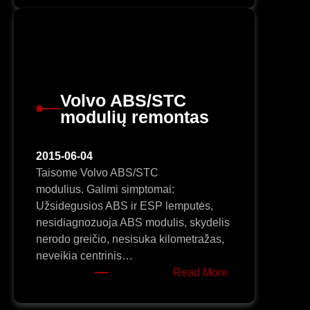
pilnas
programavimas,
konfigūracijos
keitimas,
US-
UK-
Volvo ABS/STC
EU
modulių remontas
perdarymas
2015-06-04
Taisome Volvo ABS/STC
modulius. Galimi simptomai:
Užsidegusios ABS ir ESP lemputės,
nesidiagnozuoja ABS modulis, skydelis
nerodo greičio, nesisuka kilometražas,
neveikia centrinis…
:
Read More
Volvo
ABS/STC