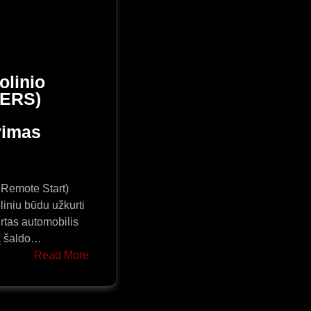
olinio
(ERS)
vimas
Remote Start)
oliniu būdu užkurti
urtas automobilis
rą šaldo…
:
Read More
Volvo
nuotolinio
užkūrimo