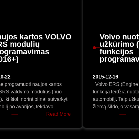
ujos kartos VOLVO
Volvo nuot
RS modulių
užkūrimo 
rogramavimas
funkcijos
016+)
programa
10-22
2015-12-16
 programuoti naujos kartos
Volvo ERS (Engine 
SRS valdymo modulius (nuo
funkcija leidžia nuot
 Iki šiol, norint pilnai sutvarkyti
automobilį. Taip užk
bilį po avarijos, tekdavo…
žiemą šildo, o vasa
:
Read More
Naujos
kartos
VOLVO