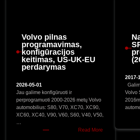
Volvo pilnas
Na
programavimas,
S
konfigūracijos
p
keitimas, US-UK-EU
(2
perdarymas
2017-
2026-05-01
Galime
Jau galime konfigūruoti ir
Volvo 
perprogramuoti 2000-2026 metų Volvo
2016m).
automobilius: S80, V70, XC70, XC90,
automo
XC60, XC40, V90, V60, S60, V40, V50,
…
:
Read More
Volvo