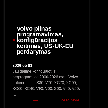
Volvo pilnas
programavimas,
konfigūracijos
keitimas, US-UK-EU
perdarymas
2026-05-01
Jau galime konfigūruoti ir
perprogramuoti 2000-2026 metų Volvo
automobilius: S80, V70, XC70, XC90,
XC60, XC40, V90, V60, S60, V40, V50,
…
:
Read More
Volvo