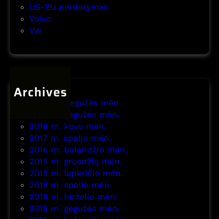
e
US-EU perdarymas
r
Volvo
d
Vw
a
r
y
m
Archives
a
s
2026 m. gegužės mėn.
2021 m. gegužės mėn.
2018 m. kovo mėn.
2017 m. spalio mėn.
2016 m. balandžio mėn.
2015 m. gruodžio mėn.
2015 m. lapkričio mėn.
2015 m. spalio mėn.
2015 m. birželio mėn.
2015 m. gegužės mėn.