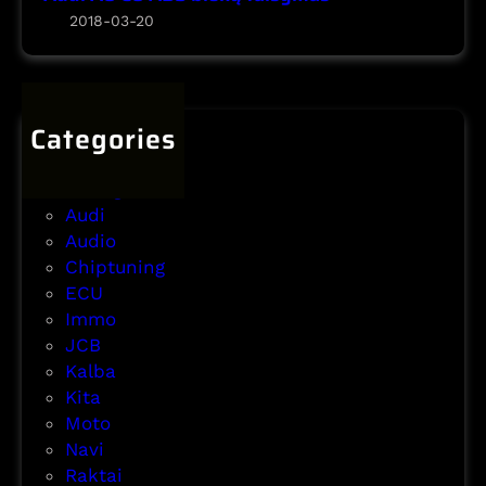
s
ų
2018-03-20
v
k
t
i
e
a
m
i
i
a
t
s
Categories
s
i
y
i
m
ABS
m
r
a
Airbag
a
r
s
Audi
s
e
,
Audio
m
U
Chiptuning
o
S
ECU
n
-
Immo
t
U
JCB
a
K
Kalba
s
-
Kita
E
Moto
U
Navi
p
Raktai