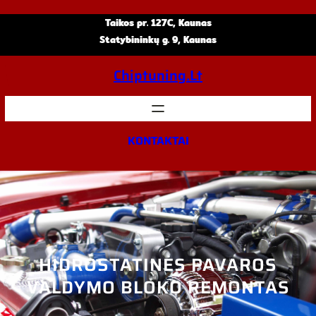
Eiti
Taikos pr. 127C, Kaunas
prie
Statybininkų g. 9, Kaunas
turinio
Chiptuning.lt
KONTAKTAI
HIDROSTATINĖS PAVAROS
VALDYMO BLOKO REMONTAS