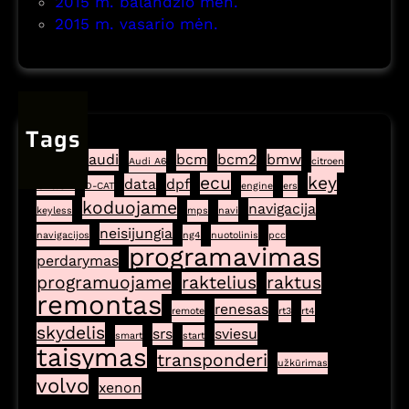
2015 m. balandžio mėn.
2015 m. vasario mėn.
Tags
airbag
audi
bcm
bcm2
bmw
Audi A6
citroen
ecu
key
crash
data
dpf
D-CAT
engine
ers
koduojame
navigacija
keyless
mps
navi
neisijungia
navigacijos
ng4
nuotolinis
pcc
programavimas
perdarymas
programuojame
raktelius
raktus
remontas
renesas
remote
rt3
rt4
skydelis
srs
sviesu
smart
start
taisymas
transponderi
užkūrimas
volvo
xenon