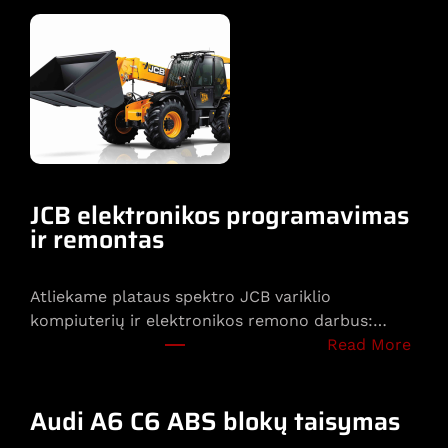
o
l
v
o
p
i
l
n
a
JCB elektronikos programavimas
s
ir remontas
p
r
Atliekame plataus spektro JCB variklio
o
kompiuterių ir elektronikos remono darbus:…
g
:
Read More
r
J
a
C
m
Audi A6 C6 ABS blokų taisymas
B
a
e
v