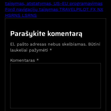
taisymas, atstatymas, US-EU programavimas
Ford navigacijų taisymas TRAVELPILOT FX NX
HSRNS LSRNS
Parašykite komentarą
El. pašto adresas nebus skelbiamas.
Būtini
laukeliai pažymėti
*
Komentaras
*