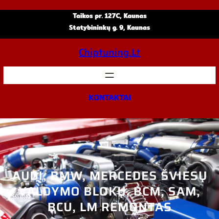
Eiti
Taikos pr. 127C, Kaunas
prie
Statybininkų g. 9, Kaunas
turinio
Chiptuning.lt
KONTAKTAI
AUDI, BMW, MERCEDES ŠVIESŲ
VALDYMO BLOKŲ, BCM, SAM,
BCU, LM REMONTAS