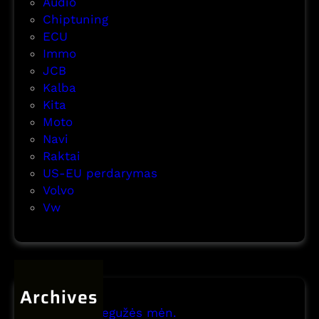
,
Audio
m
U
Chiptuning
o
S
ECU
n
-
Immo
t
U
JCB
a
K
Kalba
s
-
Kita
E
Moto
U
Navi
p
Raktai
e
US-EU perdarymas
r
Volvo
d
Vw
a
r
y
m
Archives
a
s
2026 m. gegužės mėn.