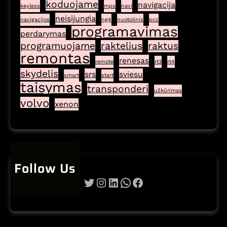
koduojame
navigacija
keyless
mps
navi
neisijungia
navigacijos
ng4
nuotolinis
pcc
programavimas
perdarymas
programuojame
raktelius
raktus
remontas
renesas
remote
rt3
rt4
skydelis
srs
sviesu
smart
start
taisymas
transponderi
užkūrimas
volvo
xenon
Follow Us
Twitter
Instagram
LinkedIn
WhatsApp
Facebook