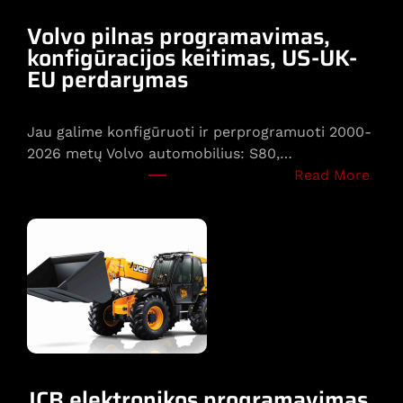
Volvo pilnas programavimas,
konfigūracijos keitimas, US-UK-
EU perdarymas
Jau galime konfigūruoti ir perprogramuoti 2000-
2026 metų Volvo automobilius: S80,…
:
Read More
V
o
l
v
o
p
i
l
n
a
JCB elektronikos programavimas