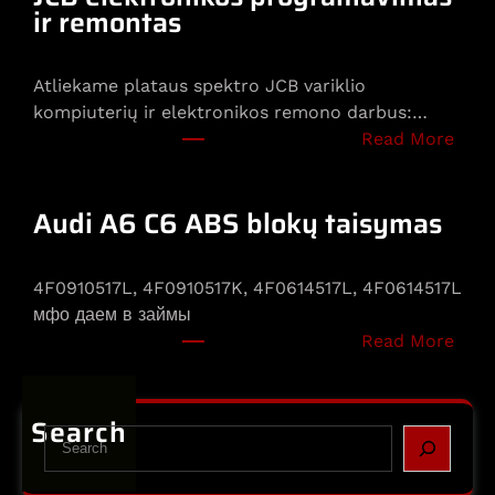
s
ir remontas
p
r
Atliekame plataus spektro JCB variklio
o
kompiuterių ir elektronikos remono darbus:…
g
:
Read More
r
J
a
C
m
Audi A6 C6 ABS blokų taisymas
B
a
e
v
l
i
4F0910517L, 4F0910517K, 4F0614517L, 4F0614517L
e
m
мфо даем в займы
k
a
:
Read More
t
s
A
r
,
u
o
k
d
Search
n
o
S
i
i
n
e
A
k
f
a