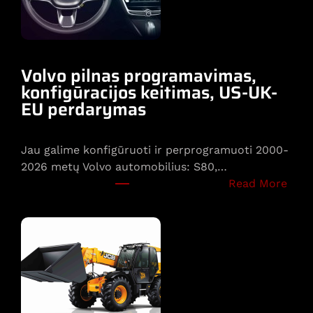
Volvo pilnas programavimas,
konfigūracijos keitimas, US-UK-
EU perdarymas
Jau galime konfigūruoti ir perprogramuoti 2000-
2026 metų Volvo automobilius: S80,…
:
Read More
V
o
l
v
o
p
i