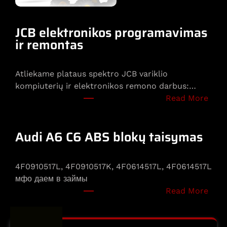
l
n
a
JCB elektronikos programavimas
s
ir remontas
p
r
Atliekame plataus spektro JCB variklio
o
kompiuterių ir elektronikos remono darbus:…
g
:
Read More
r
J
a
C
m
Audi A6 C6 ABS blokų taisymas
B
a
e
v
l
i
4F0910517L, 4F0910517K, 4F0614517L, 4F0614517L
e
m
мфо даем в займы
k
a
:
Read More
t
s
A
r
,
u
o
k
d