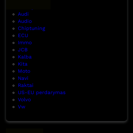
m
r
a
Airbag
a
r
s
Audi
s
e
,
Audio
m
U
Chiptuning
o
S
ECU
n
-
Immo
t
U
JCB
a
K
Kalba
s
-
Kita
E
Moto
U
Navi
p
Raktai
e
US-EU perdarymas
r
Volvo
d
Vw
a
r
y