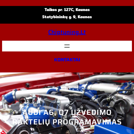
Eiti
Taikos pr. 127C, Kaunas
prie
Statybininkų g. 9, Kaunas
turinio
Chiptuning.lt
KONTAKTAI
AUDI A6, Q7 UŽVEDIMO
RAKTELIŲ PROGRAMAVIMAS