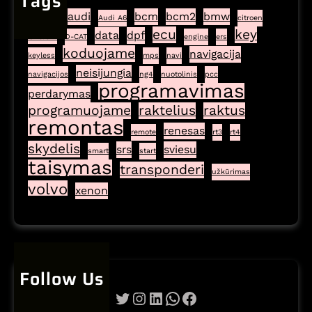
Tags
airbag
audi
bcm
bcm2
bmw
Audi A6
citroen
ecu
key
crash
data
dpf
D-CAT
engine
ers
koduojame
navigacija
keyless
mps
navi
neisijungia
navigacijos
ng4
nuotolinis
pcc
programavimas
perdarymas
programuojame
raktelius
raktus
remontas
renesas
remote
rt3
rt4
skydelis
srs
sviesu
smart
start
taisymas
transponderi
užkūrimas
volvo
xenon
Follow Us
Twitter
Instagram
LinkedIn
WhatsApp
Facebook