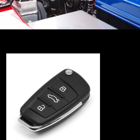
взять кредит на
рефинансирова
ние других
кредитов