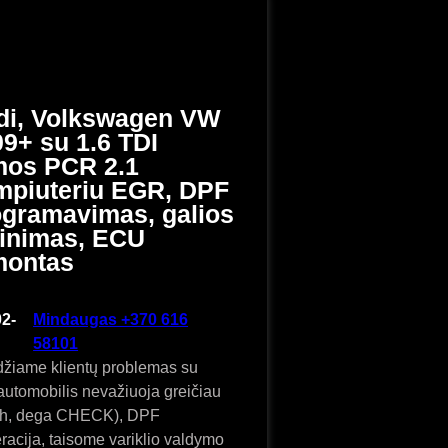
di, Volkswagen VW
9+ su 1.6 TDI
mos PCR 2.1
mpiuteriu EGR, DPF
ogramavimas, galios
dinimas, ECU
montas
2-
Mindaugas +370 616
58101
žiame klientų problemas su
utomobilis nevažiuoja greičiau
/h, dega CHECK), DPF
racija, taisome variklio valdymo