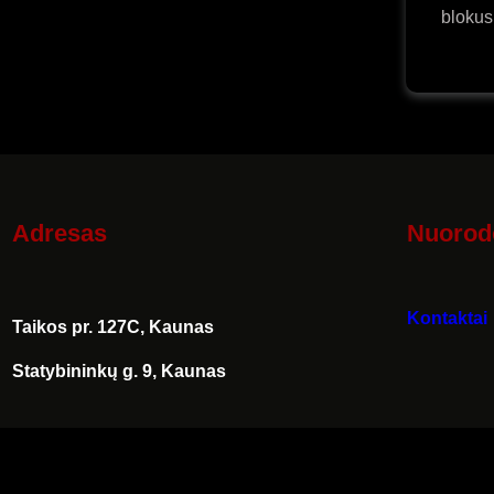
automobiliams
bloku
Toyota
ir
Lexus
Adresas
Nuorod
Kontaktai
Taikos pr. 127C, Kaunas
Statybininkų g. 9, Kaunas