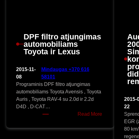
DPF filtro atjungimas
Au
automobiliams
200
Toyota ir Lexus
Si
ko
pr
2015-11-
Mindaugas +370 616
di
08
58101
re
Programinis DPF filtro atjungimas
automobiliams Toyota Avensis , Toyota
Auris , Toyota RAV-4 su 2.0d ir 2.2d
2015-0
D4D , D-CAT…
22
:
Read More
Sprend
DPF
EGR (a
filtro
80 km
atjungimas
regene