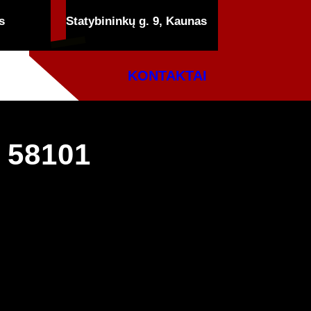
s
Statybininkų g. 9, Kaunas
KONTAKTAI
 58101