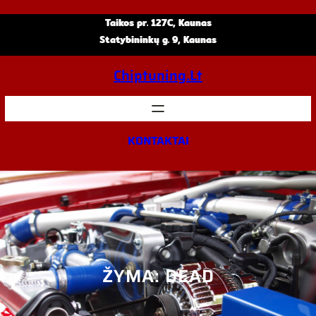
Eiti
Taikos pr. 127C, Kaunas
prie
Statybininkų g. 9, Kaunas
turinio
Chiptuning.lt
KONTAKTAI
ŽYMA:
DEAD