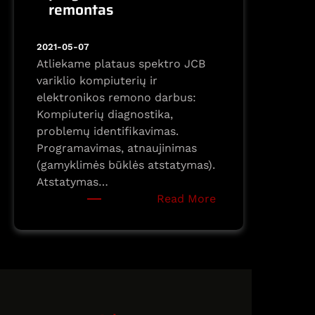
remontas
2021-05-07
Atliekame plataus spektro JCB
variklio kompiuterių ir
elektronikos remono darbus:
Kompiuterių diagnostika,
problemų identifikavimas.
Programavimas, atnaujinimas
(gamyklimės būklės atstatymas).
Atstatymas…
:
Read More
JCB
elektronikos
programavimas
ir
remontas